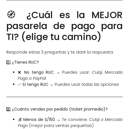
🧭 ¿Cuál es la MEJOR
pasarela de pago para
TI? (elige tu camino)
Responde estas 3 preguntas y te daré la respuesta:
1️⃣ ¿Tienes RUC?
❌
No tengo RUC
→ Puedes usar:
Culqi, Mercado
Pago o PayPal
✅
Sí tengo RUC
→ Puedes usar
todas las opciones
2️⃣ ¿Cuánto vendes por pedido (ticket promedio)?
💰
Menos de S/150
→ Te conviene:
Culqi o Mercado
Pago
(mejor para ventas pequeñas)