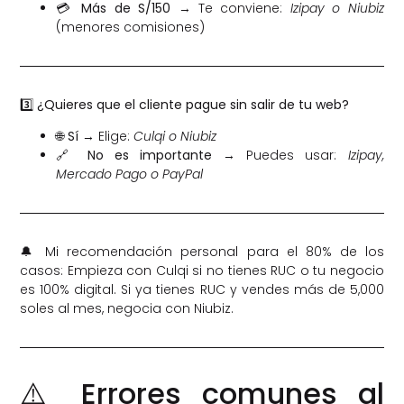
💳
Más de S/150
→ Te conviene:
Izipay o Niubiz
(menores comisiones)
3️⃣ ¿Quieres que el cliente pague sin salir de tu web?
🌐
Sí
→ Elige:
Culqi o Niubiz
🔗
No es importante
→ Puedes usar:
Izipay,
Mercado Pago o PayPal
🔔 Mi recomendación personal para el 80% de los
casos: Empieza con Culqi si no tienes RUC o tu negocio
es 100% digital. Si ya tienes RUC y vendes más de 5,000
soles al mes, negocia con Niubiz.
⚠️ Errores comunes al